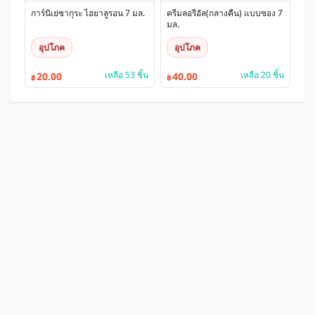
การ์นิเย่ซากุระ ไฮยาลูรอน 7 มล.
ครีมลอรีอัล(กลางคืน) แบบซอง 7
มล.
อุปโภค
อุปโภค
เหลือ 53 ชิ้น
เหลือ 20 ชิ้น
20.00
40.00
฿
฿