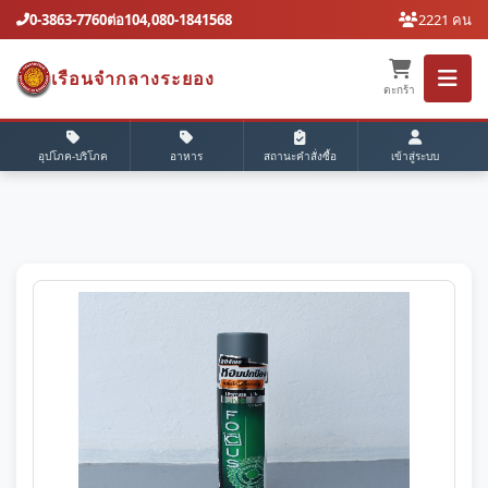
0-3863-7760ต่อ104,080-1841568
2221 คน
เรือนจํากลางระยอง
ตะกร้า
อุปโภค-บริโภค
อาหาร
สถานะคำสั่งซื้อ
เข้าสู่ระบบ