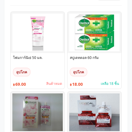
โฟมการ์นิเย่ 50 มล.
สบู่เดทตอล 60 กรัม
อุปโภค
อุปโภค
สินค้าหมด
เหลือ 18 ชิ้น
69.00
18.00
฿
฿