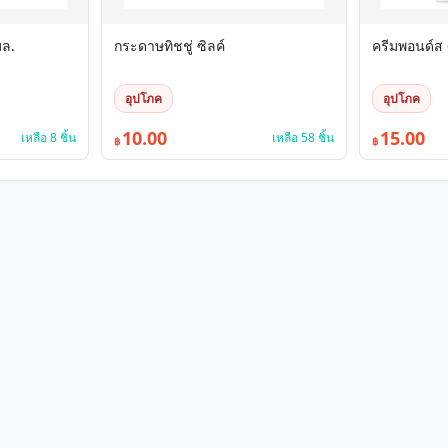
มล.
กระดาษทิชชู่ ซิลค์
ครีมพอนด์ส 
อุปโภค
อุปโภค
10.00
15.00
เหลือ 8 ชิ้น
เหลือ 58 ชิ้น
฿
฿