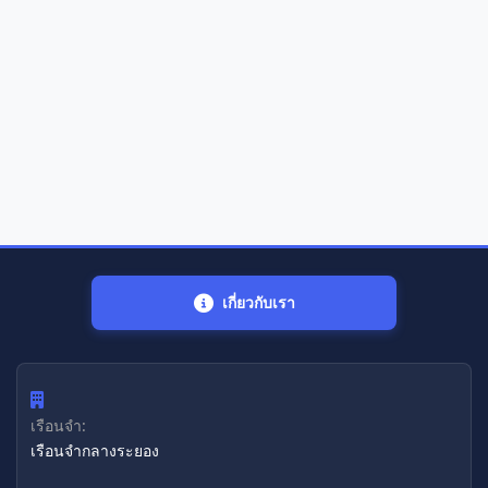
เกี่ยวกับเรา
เรือนจำ:
เรือนจํากลางระยอง