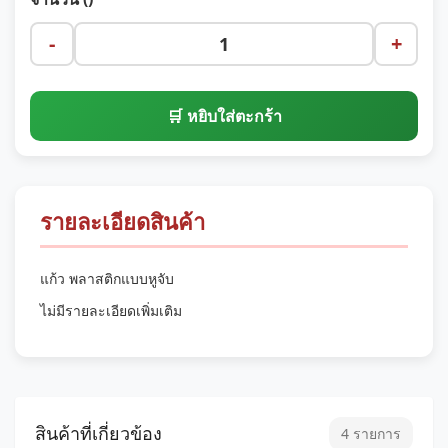
-
+
🛒 หยิบใส่ตะกร้า
รายละเอียดสินค้า
แก้ว พลาสติกแบบหูจับ
ไม่มีรายละเอียดเพิ่มเติม
สินค้าที่เกี่ยวข้อง
4 รายการ