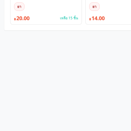
ยา
ยา
20.00
14.00
เหลือ 15 ชิ้น
฿
฿