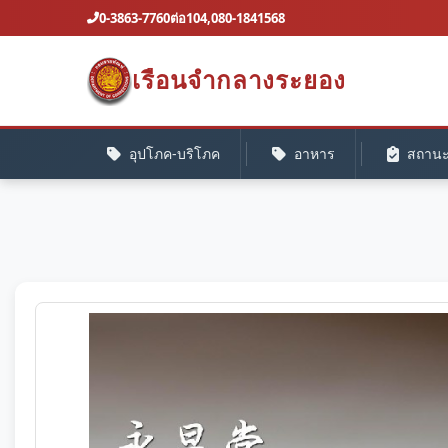
0-3863-7760ต่อ104,080-1841568
เรือนจํากลางระยอง
อุปโภค-บริโภค
อาหาร
สถานะค