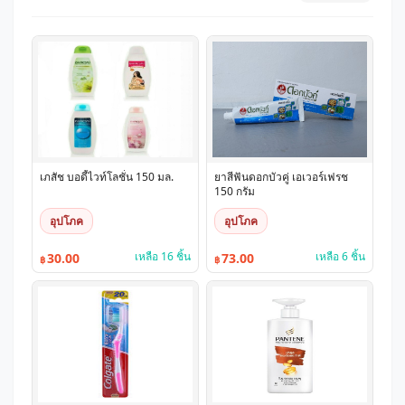
เภสัช บอดี้ไวท์โลชั่น 150 มล.
ยาสีฟันดอกบัวคู่ เอเวอร์เฟรช
150 กรัม
อุปโภค
อุปโภค
เหลือ 16 ชิ้น
เหลือ 6 ชิ้น
30.00
73.00
฿
฿