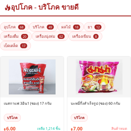
อุปโภค - บริโภค ขายดี
อุปโภค
บริโภค
ผลไม้
ยา
68
49
18
12
เครื่องดื่ม
เครื่องนุ่งห่ม
เครื่องเขียน
20
62
8
เบ็ดเตล็ด
17
เนสกาแฟ 3อิน1 (ซอง) 17 กรัม
บะหมี่กึ่งสำเร็จรูป (ซอง) 60 กรัม
บริโภค
บริโภค
6.00
7.00
เหลือ 1,214 ชิ้น
สินค้าหมด
฿
฿