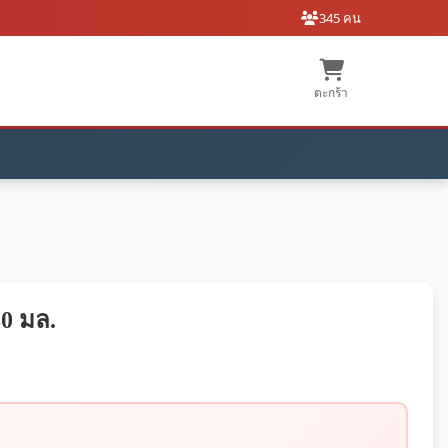
345 คน
ตะกร้า
0 มล.