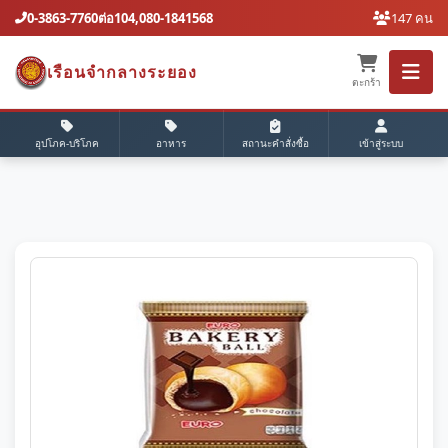
0-3863-7760ต่อ104,080-1841568
147 คน
เรือนจํากลางระยอง
ตะกร้า
อุปโภค-บริโภค
อาหาร
สถานะคำสั่งซื้อ
เข้าสู่ระบบ