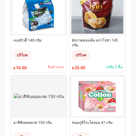
เจเล่บิวตี้ 140 กรัม
ผักกาดดองเค็ม ตราโรซ่า 145
กรัม
บริโภค
บริโภค
สินค้าหมด
เหลือ 5 ชิ้น
10.00
20.00
฿
฿
ยาสีฟันคอลเกต 150 กรัม
ขนมกูลิโกะโคลอน 41 กรัม