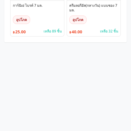
การ์นิเย่ ไบรท์ 7 มล.
ครีมลอรีอัล(กลางวัน) แบบซอง 7
มล.
อุปโภค
อุปโภค
เหลือ 89 ชิ้น
เหลือ 32 ชิ้น
25.00
40.00
฿
฿