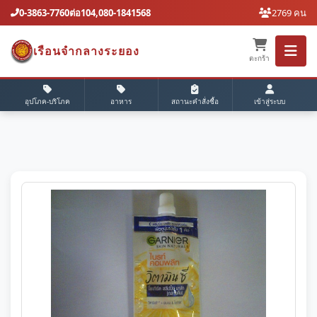
0-3863-7760ต่อ104,080-1841568
2769 คน
เรือนจํากลางระยอง
ตะกร้า
อุปโภค-บริโภค
อาหาร
สถานะคำสั่งซื้อ
เข้าสู่ระบบ